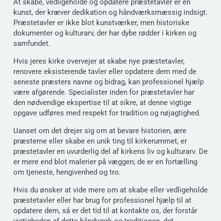
At skabe, vedligeholde og opdatere præstetavler er en
kunst, der kræver dedikation og håndværksmæssig indsigt.
Præstetavler er ikke blot kunstværker, men historiske
dokumenter og kulturarv, der har dybe rødder i kirken og
samfundet.
Hvis jeres kirke overvejer at skabe nye præstetavler,
renovere eksisterende tavler eller opdatere dem med de
seneste præsters navne og bidrag, kan professionel hjælp
være afgørende. Specialister inden for præstetavler har
den nødvendige ekspertise til at sikre, at denne vigtige
opgave udføres med respekt for tradition og nøjagtighed.
Uanset om det drejer sig om at bevare historien, ære
præsterne eller skabe en unik ting til kirkerummet, er
præstetavler en uvurderlig del af kirkens liv og kulturarv. De
er mere end blot malerier på væggen; de er en fortælling
om tjeneste, hengivenhed og tro.
Hvis du ønsker at vide mere om at skabe eller vedligeholde
præstetavler eller har brug for professionel hjælp til at
opdatere dem, så er det tid til at kontakte os, der forstår
vigtigheden af dette håndværk og traditionen, det