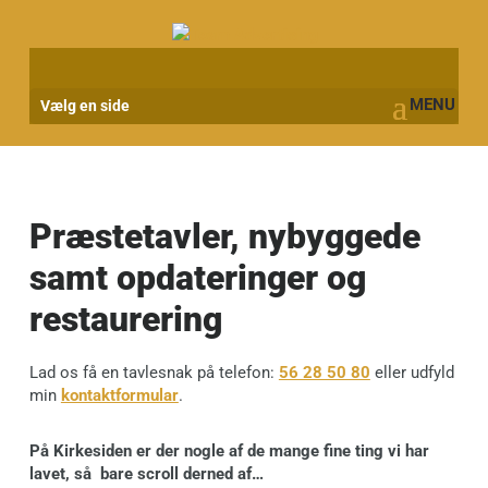
Vælg en side
Præstetavler, nybyggede
samt opdateringer og
restaurering
Lad os få en tavlesnak på telefon:
56 28 50 80
eller udfyld
min
kontaktformular
.
På Kirkesiden er der nogle af de mange fine ting vi har
lavet, så bare scroll derned af…