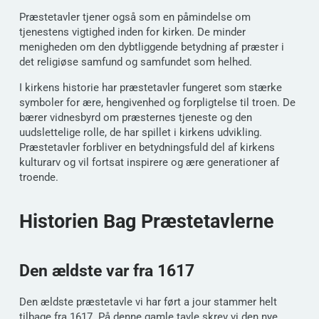
Præstetavler tjener også som en påmindelse om
tjenestens vigtighed inden for kirken. De minder
menigheden om den dybtliggende betydning af præster i
det religiøse samfund og samfundet som helhed.
I kirkens historie har præstetavler fungeret som stærke
symboler for ære, hengivenhed og forpligtelse til troen. De
bærer vidnesbyrd om præsternes tjeneste og den
uudslettelige rolle, de har spillet i kirkens udvikling.
Præstetavler forbliver en betydningsfuld del af kirkens
kulturarv og vil fortsat inspirere og ære generationer af
troende.
Historien Bag Præstetavlerne
Den ældste var fra 1617
Den ældste præstetavle vi har ført a jour stammer helt
tilbage fra 1617. På denne gamle tavle skrev vi den nye