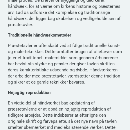
malerproces. De kræver omhyggeligt og dedikeret
håndværk, for at værne om kirkens historie og præsternes
arv. Lad os udforske det komplekse og traditionsrige
håndværk, der ligger bag skabelsen og vedligeholdelsen af
præstetavler.
Traditionelle håndværksmetoder
Præstetavler er ofte skabt ved at følge traditionelle kunst-
og malerteknikker. Dette omfatter brugen af oliefarver som
jo er et traditionelt malemiddel som gennem århundreder
har bevist sin styrke og pensler der giver tavlen skriften
deres karakteristiske udseende og dybde. Håndværkeren
der arbejder med præstetavler, værdsætter denne tradition
og sikrer at de gamle teknikker bevares.
Nøjagtig reproduktion
En vigtig del af håndværket bag opdatering af
præstetavlerne er at opnå en nøjagtig reproduktion af
tidligere arbejder. Dette indebærer at efterligne den
originale skrift og farvepalette, så det nye navn på tavlen
smelter ubemærket ind med eksisterende værker. Dette